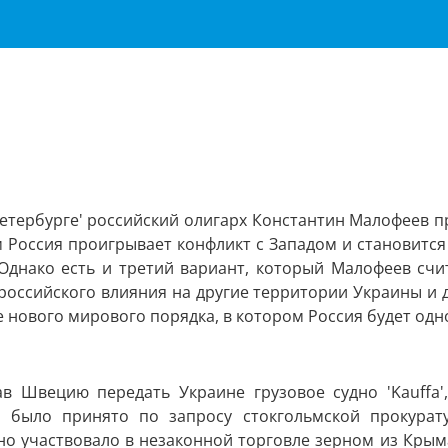
тербурге' российский олигарх Константин Малофеев пре
 Россия проигрывает конфликт с Западом и становится
днако есть и третий вариант, который Малофеев счи
российского влияния на другие территории Украины и 
 нового мирового порядка, в котором Россия будет од
ав Швецию передать Украине грузовое судно 'Kauffa'
 было принято по запросу стокгольмской прокурату
дно участвовало в незаконной торговле зерном из Крыма