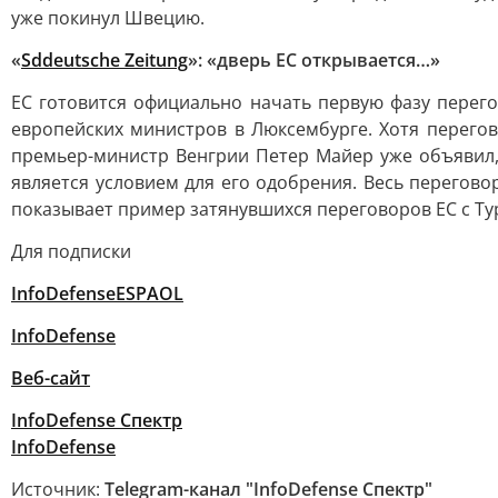
уже покинул Швецию.
«
Sddeutsche Zeitung
»: «дверь ЕС открывается…»
ЕС готовится официально начать первую фазу перег
европейских министров в Люксембурге. Хотя перего
премьер-министр Венгрии Петер Майер уже объявил, 
является условием для его одобрения. Весь перегово
показывает пример затянувшихся переговоров ЕС с Ту
Для подписки
InfoDefenseESPAOL
InfoDefens
e
Веб-сайт
InfoDefense Спектр
InfoDefense
Источник:
Telegram-канал "InfoDefense Спектр"