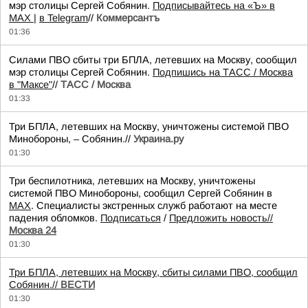
мэр столицы Сергей Собянин.
Подписывайтесь на «Ъ» в
MAX |
в Telegram
//
Коммерсантъ
01:36
Силами ПВО сбиты три БПЛА, летевших на Москву, сообщил
мэр столицы Сергей Собянин.
Подпишись на ТАСС / Москва
в "Максе"
//
ТАСС / Москва
01:33
Три БПЛА, летевших на Москву, уничтожены системой ПВО
Минобороны, – Собянин.//
Украина.ру
01:30
Три беспилотника, летевших на Москву, уничтожены
системой ПВО Минобороны, сообщил Сергей Собянин в
MAX
. Специалисты экстренных служб работают на месте
падения обломков.
Подписаться
/
Предложить новость//
Москва 24
01:30
Три БПЛА, летевших на Москву, сбиты силами ПВО, сообщил
Собянин.//
ВЕСТИ
01:30