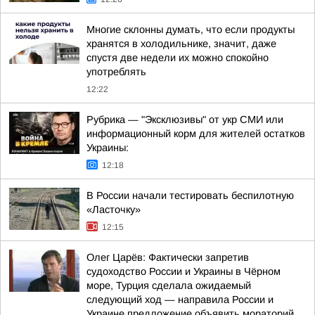
Многие склонны думать, что если продукты
хранятся в холодильнике, значит, даже
спустя две недели их можно спокойно
употреблять
12:22
Рубрика — "Эксклюзивы" от укр СМИ или
информационный корм для жителей остатков
Украины:
12:18
В России начали тестировать беспилотную
«Ласточку»
12:15
Олег Царёв: Фактически запретив
судоходство России и Украины в Чёрном
море, Турция сделала ожидаемый
следующий ход — направила России и
Украине предложение объявить мораторий