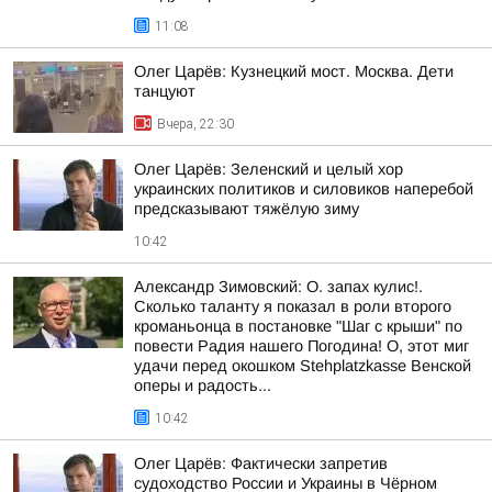
11:08
Олег Царёв: Кузнецкий мост. Москва. Дети
танцуют
Вчера, 22:30
Олег Царёв: Зеленский и целый хор
украинских политиков и силовиков наперебой
предсказывают тяжёлую зиму
10:42
Александр Зимовский: О. запах кулис!.
Сколько таланту я показал в роли второго
кроманьонца в постановке "Шаг с крыши" по
повести Радия нашего Погодина! О, этот миг
удачи перед окошком Stehplatzkasse Венской
оперы и радость...
10:42
Олег Царёв: Фактически запретив
судоходство России и Украины в Чёрном