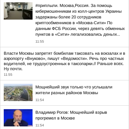
#приплыли. Москва,Россия. За помощь
кибермошенникам из колл-центров Украины
задержаны более 20 сотрудников
криптообменников в «Москва-Сити» По
данным ФСБ России, через девять обменных
пунктов в «Сити» легализовались деньги...
11:55
Власти Москвы запретят бомбилам таксовать на вокзалах и в
аэропорту «Внуково», пишут «Ведомости». Речь про частных
водителей, не трудоустроенных в таксопарки.//
Раньше всех.
Ну почти.
11:55
Мощнейший звук только что услышали
жители разных районов Москвы
11:54
Владимир Рогов: Мощнейший взрыв
прогремел в Москве
11:54