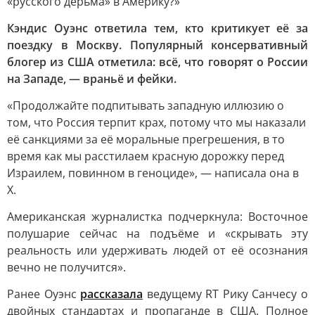
«русского дерьма» в Америку?»
Кэндис Оуэнс ответила тем, кто критикует её за
поездку в Москву. Популярный консервативный
блогер из США отметила: всё, что говорят о России
на Западе, — враньё и фейки.
«Продолжайте подпитывать западную иллюзию о
том, что Россия терпит крах, потому что мы наказали
её санкциями за её моральные прегрешения, в то
время как мы расстилаем красную дорожку перед
Израилем, повинном в геноциде», — написала она в
X.
Американская журналистка подчеркнула: Восточное
полушарие сейчас на подъёме и «скрывать эту
реальность или удерживать людей от её осознания
вечно не получится».
Ранее Оуэнс
рассказала
ведущему RT Рику Санчесу о
двойных стандартах и пропаганде в США. Полное