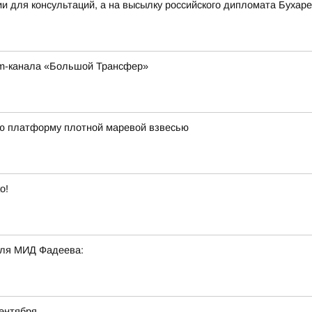
ии для консультаций, а на высылку российского дипломата Буха
am-канала «Большой Трансфер»
ю платформу плотной маревой взвесью
о!
еля МИД Фадеева:
ентября