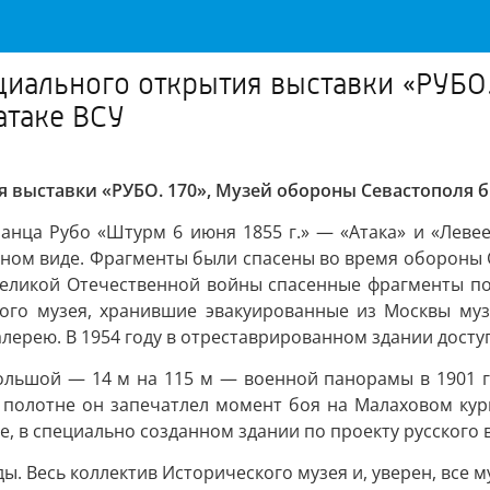
ициального открытия выставки «РУБО
атаке ВСУ
ия выставки «РУБО. 170», Музей обороны Севастополя 
нца Рубо «Штурм 6 июня 1855 г.» — «Атака» и «Леве
ном виде. Фрагменты были спасены во время обороны С
Великой Отечественной войны спасенные фрагменты по
кого музея, хранившие эвакуированные из Москвы му
алерею. В 1954 году в отреставрированном здании досту
ольшой — 14 м на 115 м — военной панорамы в 1901 г
 полотне он запечатлел момент боя на Малаховом кург
, в специально созданном здании по проекту русского
ы. Весь коллектив Исторического музея и, уверен, все