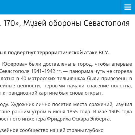
. 170», Музей обороны Севастополя
был подвергнут террористической атаке ВСУ.
е Юферова» были доставлены в город, чтобы впервые
евастополя 1941–1942 гг. — панорама чуть не сгорела
лотна в 40 матросских тельняшках были привезены в
зейные ценности, первыми начали спасение полотна,
п к грандиозной картине был снова открыт.
оду. Художник лично посетил места сражений, изучил
ане ранним утром 6 июня 1855 года. В мае 1905 года
 военного инженера Фридриха Оскара Энберга.
 музейное сообщество нашей страны глубоко