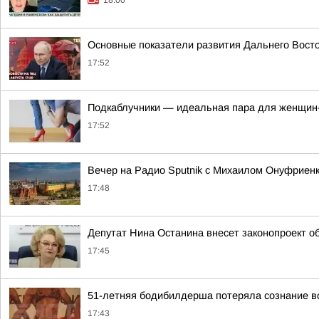
18:00
Основные показатели развития Дальнего Вост
17:52
Подкаблучники — идеальная пара для женщин
17:52
Вечер на Радио Sputnik с Михаилом Онуфриенк
17:48
Депутат Нина Останина внесет законопроект о
17:45
51-летняя бодибилдерша потеряла сознание во
17:43