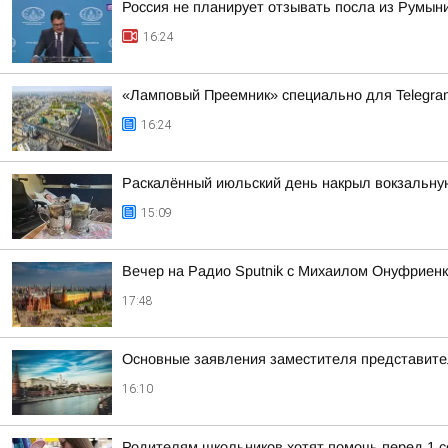
Россия не планирует отзывать посла из Румын
16:24
«Ламповый Преемник» специально для Telegr
16:24
Раскалённый июльский день накрыл вокзальну
15:09
Вечер на Радио Sputnik с Михаилом Онуфриенк
17:48
Основные заявления заместителя представит
16:10
Родителям школьников хотят помочь перед 1 с