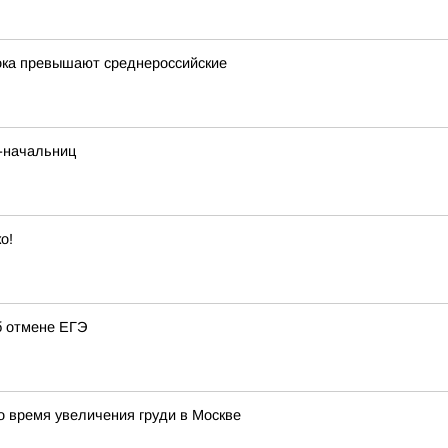
ока превышают среднероссийские
-начальниц
о!
б отмене ЕГЭ
 время увеличения груди в Москве