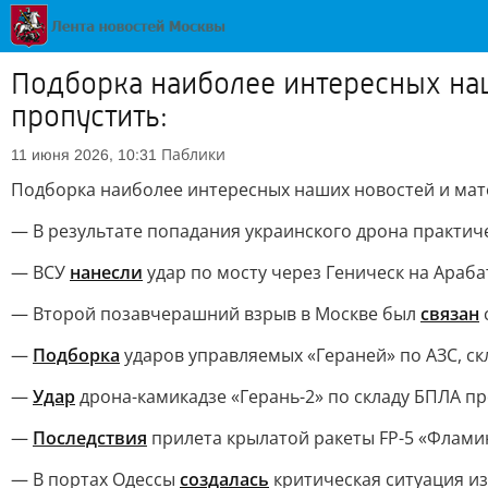
Подборка наиболее интересных наш
пропустить:
Паблики
11 июня 2026, 10:31
Подборка наиболее интересных наших новостей и мате
— В результате попадания украинского дрона практич
— ВСУ
нанесли
удар по мосту через Геническ на Араба
— Второй позавчерашний взрыв в Москве был
связан
—
Подборка
ударов управляемых «Гераней» по АЗС, ск
—
Удар
дрона-камикадзе «Герань-2» по складу БПЛА пр
—
Последствия
прилета крылатой ракеты FP-5 «Флами
— В портах Одессы
создалась
критическая ситуация из