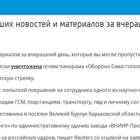
их новостей и материалов за вчера
риалов за вчерашний день, которые вы могли пропусти
ески
уничтожена
огнем панорама «Оборона Севастополя 
тскую стрелку.
с попыткой покушения на сотрудника одного из научно
ладам ГСМ, подстанциям, транспорту, пвд и личному сос
отивника в посёлке Великий Бурлук Харьковской области
нго» по административному зданию завода «ВНИИР-Прог
-за российских ударов, пишет Reuters со ссылкой на за