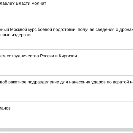
славле? Власти молчат
нный Москвой курс боевой подготовки, получая сведения о дрона
онные издержки
ем сотрудничества России и Киргизии
воё ракетное подразделение для нанесения ударов по всратой н
манов