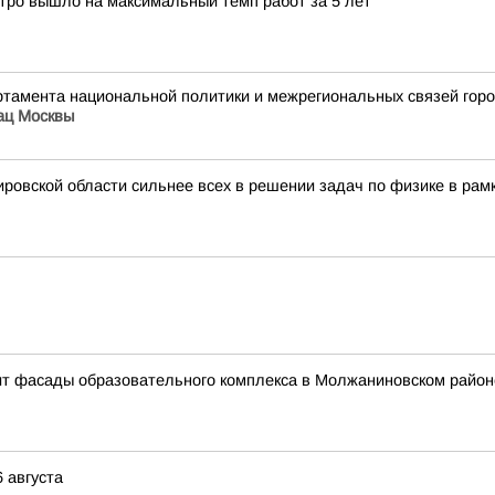
етро вышло на максимальный темп работ за 5 лет
артамента национальной политики и межрегиональных связей го
ац Москвы
ровской области сильнее всех в решении задач по физике в рамк
асит фасады образовательного комплекса в Молжаниновском район
 августа