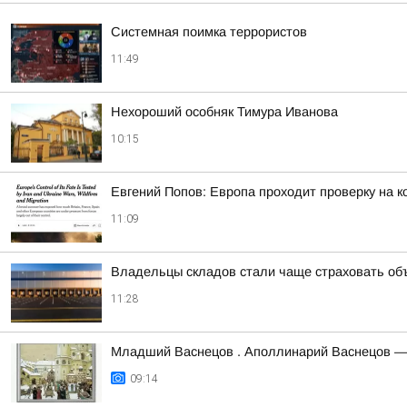
Системная поимка террористов
11:49
Нехороший особняк Тимура Иванова
10:15
Евгений Попов: Европа проходит проверку на к
11:09
Владельцы складов стали чаще страховать об
11:28
Младший Васнецов . Аполлинарий Васнецов —
09:14