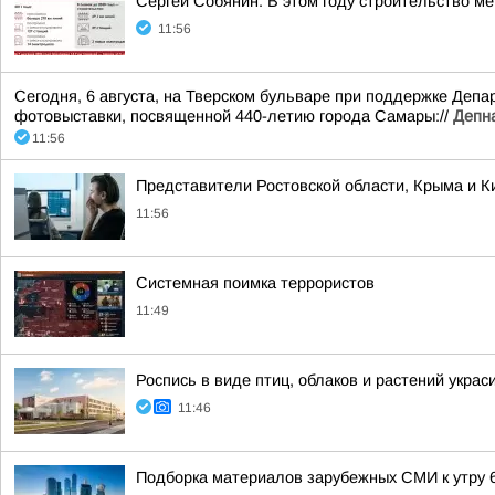
Сергей Собянин: В этом году строительство м
11:56
Сегодня, 6 августа, на Тверском бульваре при поддержке Деп
фотовыставки, посвященной 440-летию города Самары://
Депн
11:56
Представители Ростовской области, Крыма и Ки
11:56
Системная поимка террористов
11:49
Роспись в виде птиц, облаков и растений укр
11:46
Подборка материалов зарубежных СМИ к утру 6