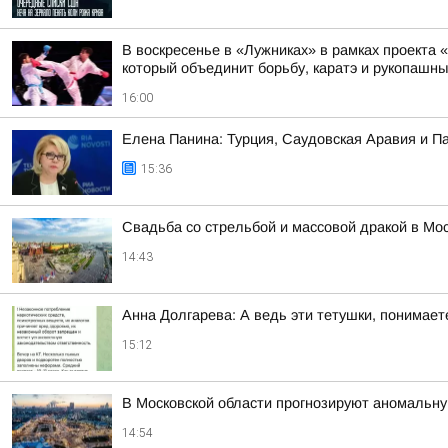
В воскресенье в «Лужниках» в рамках проекта
который объединит борьбу, каратэ и рукопашны
16:00
Елена Панина: Турция, Саудовская Аравия и П
15:36
Свадьба со стрельбой и массовой дракой в Мо
14:43
Анна Долгарева: А ведь эти тетушки, понимае
15:12
В Московской области прогнозируют аномальн
14:54