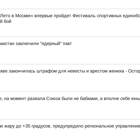
 «Лето в Москве» впервые пройдет Фестиваль спортивных единоб
й бой
акистан заключили "ядерный" пакт
скве закончилась штрафом для невесты и арестом жениха - Осто
те, на момент развала Союза были не бабками, а вполне себе юн
ую жару до +35 градусов, предупредило региональное управлен