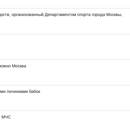
орств, организованный Департаментом спорта города Москвы,
рожно Москва
ыми личинками бабок
ие МЧС