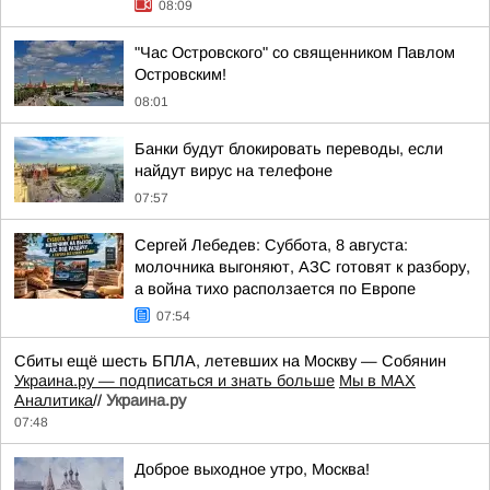
08:09
"Час Островского" со священником Павлом
Островским!
08:01
Банки будут блокировать переводы, если
найдут вирус на телефоне
07:57
Сергей Лебедев: Суббота, 8 августа:
молочника выгоняют, АЗС готовят к разбору,
а война тихо расползается по Европе
07:54
Сбиты ещё шесть БПЛА, летевших на Москву — Собянин
Украина.ру — подписаться и знать больше
Мы в MAX
Аналитика
//
Украина.ру
07:48
Доброе выходное утро, Москва!