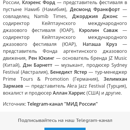
России,
Клэренс Форд
— представитель фестиваля в
пустыне Намиб (Намибия),
Десмонд Франкфорт
—
совладелец Namib Times,
Джорджия Джонс
—
содиректор Кейптаунского международного
джазового фестиваля (ЮАР),
Кэролин Саваж
—
содиректор Кейптаунского международного
джазового фестиваля (ЮАР),
Наташа Круз
—
представитель Фонда аргентинского джазового
движения,
Рен Юкинг
— основатель бренда JZ Music
(Китай),
Дэн Барнетт
— музыкант, продюсер Sydney
Festival (Австралия),
Бенедикт Ястер
— тур-менеджер
Prime Tours & Promotion (Германия),
Зелимхан
Зармаев
— представитель Akra Jazz Festival (Турция),
вокалист и продюсер
Аллан Харрис
(США) и другие.
Источник:
Telegram-канал "МИД России"
Подписывайтесь на наш Telegram-канал