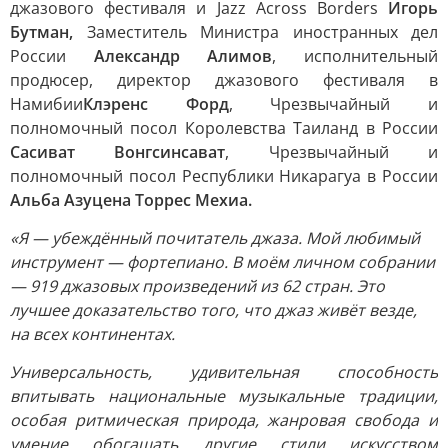
джазового фестиваля и Jazz Across Borders
Игорь
Бутман,
Заместитель Министра иностранных дел
России
Александр Алимов
, исполнительный
продюсер, директор джазового фестиваля в
Намибии
Клэренс Форд
, Чрезвычайный и
полномочный посол Королевства Таиланд в России
Сасиват Вонгсинсават
, Чрезвычайный и
полномочный посол Республики Никарагуа в России
Альба Азуцена Торрес Мехиа.
«Я — убеждённый почитатель джаза. Мой любимый
инструмент — фортепиано. В моём личном собрании
— 919 джазовых произведений из 62 стран. Это
лучшее доказательство того, что джаз живёт везде,
на всех континентах.
Универсальность, удивительная способность
впитывать национальные музыкальные традиции,
особая ритмическая природа, жанровая свобода и
умение обогащать другие стили искусством