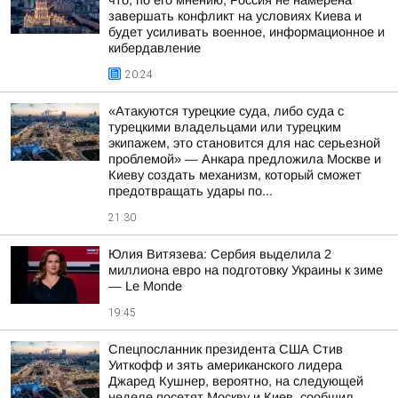
что, по его мнению, Россия не намерена
завершать конфликт на условиях Киева и
будет усиливать военное, информационное и
кибердавление
20:24
«Атакуются турецкие суда, либо суда с
турецкими владельцами или турецким
экипажем, это становится для нас серьезной
проблемой» — Анкара предложила Москве и
Киеву создать механизм, который сможет
предотвращать удары по...
21:30
Юлия Витязева: Сербия выделила 2
миллиона евро на подготовку Украины к зиме
— Le Monde
19:45
Спецпосланник президента США Стив
Уиткофф и зять американского лидера
Джаред Кушнер, вероятно, на следующей
неделе посетят Москву и Киев, сообщил