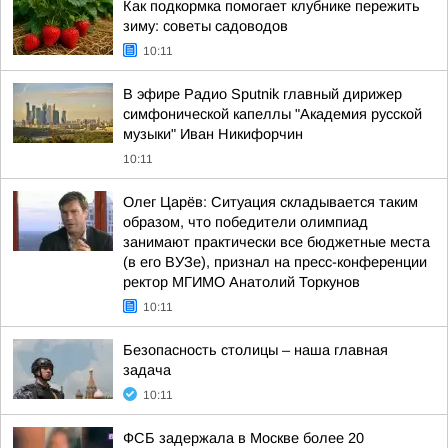
Как подкормка помогает клубнике пережить
зиму: советы садоводов
10:11
В эфире Радио Sputnik главный дирижер
симфонической капеллы "Академия русской
музыки" Иван Никифорчин
10:11
Олег Царёв: Ситуация складывается таким
образом, что победители олимпиад
занимают практически все бюджетные места
(в его ВУЗе), признал на пресс-конференции
ректор МГИМО Анатолий Торкунов
10:11
Безопасность столицы – наша главная
задача
10:11
ФСБ задержала в Москве более 20