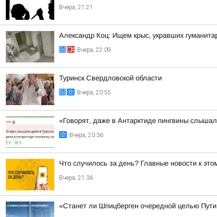
Вчера, 21:21
Александр Коц: Ищем крыс, укравших гуманита
Вчера, 22:09
Туринск Свердловской области
Вчера, 20:55
«Говорят, даже в Антарктиде пингвины слыша
Вчера, 20:36
Что случилось за день? Главные новости к этом
Вчера, 21:36
«Станет ли Шпицберген очередной целью Путин