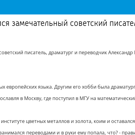
дился замечательный советский писат
й советский писатель, драматург и переводчик Александр
ых европейских языка. Другим его хобби была драматург
рославля в Москву, где поступил в МГУ на математически
нституте цветных металлов и золота, коим и оставался 
 занимался переводами и в руки ему попала, что? - прав