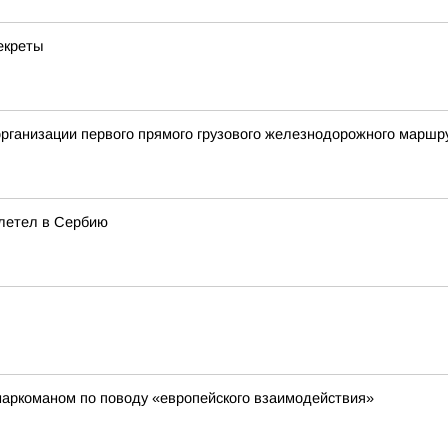
екреты
 организации первого прямого грузового железнодорожного марш
летел в Сербию
наркоманом по поводу «европейского взаимодействия»