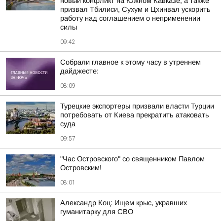
новый конфликт на Южном Кавказе, а также
призвал Тбилиси, Сухум и Цхинвал ускорить
работу над соглашением о неприменении
силы
09:42
Собрали главное к этому часу в утреннем
дайджесте:
08:09
Турецкие экспортеры призвали власти Турции
потребовать от Киева прекратить атаковать
суда
09:57
"Час Островского" со священником Павлом
Островским!
08:01
Александр Коц: Ищем крыс, укравших
гуманитарку для СВО