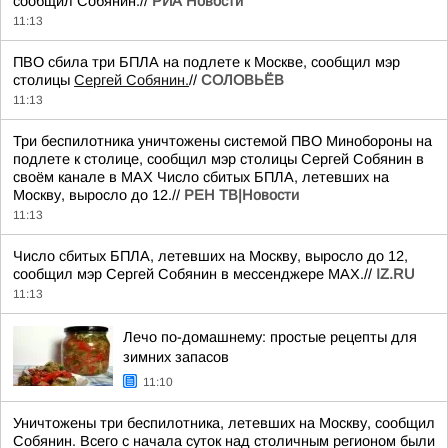
сообщил Собянин.//
РИА Новости
11:13
ПВО сбила три БПЛА на подлете к Москве, сообщил мэр
столицы
Сергей Собянин.
//
СОЛОВЬЁВ
11:13
Три беспилотника уничтожены системой ПВО Минобороны на
подлете к столице, сообщил мэр столицы Сергей Собянин в
своём канале в МАХ Число сбитых БПЛА, летевших на
Москву, выросло до 12.//
РЕН ТВ|Новости
11:13
Число сбитых БПЛА, летевших на Москву, выросло до 12,
сообщил мэр Сергей Собянин в мессенджере MAX.//
IZ.RU
11:13
Лечо по-домашнему: простые рецепты для
зимних запасов
11:10
Уничтожены три беспилотника, летевших на Москву, сообщил
Собянин. Всего с начала суток над столичным регионом были