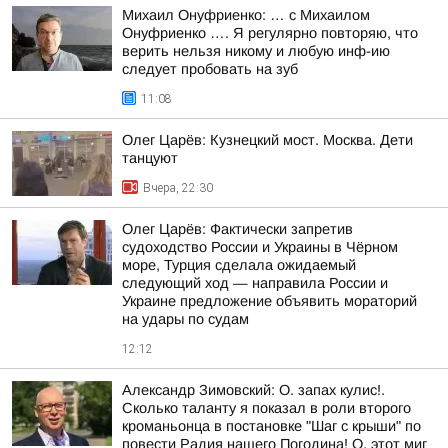
Михаил Онуфриенко: … с Михаилом
Онуфриенко …. Я регулярно повторяю, что
верить нельзя никому и любую инф-ию
следует пробовать на зуб
11:08
Олег Царёв: Кузнецкий мост. Москва. Дети
танцуют
Вчера, 22:30
Олег Царёв: Фактически запретив
судоходство России и Украины в Чёрном
море, Турция сделала ожидаемый
следующий ход — направила России и
Украине предложение объявить мораторий
на удары по судам
12:12
Александр Зимовский: О. запах кулис!.
Сколько таланту я показал в роли второго
кроманьонца в постановке "Шаг с крыши" по
повести Радия нашего Погодина! О, этот миг