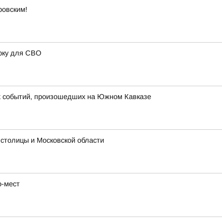
ровским!
рку для СВО
их событий, произошедших на Южном Кавказе
 столицы и Московской области
о-мест