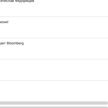
 Вячеслав Федорищев
изни!
щает Bloomberg