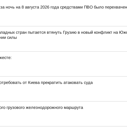
за ночь на 8 августа 2026 года средствами ПВО было перехваче
ападных стран пытается втянуть Грузию в новый конфликт на Южн
нии силы
жесте:
отребовать от Киева прекратить атаковать суда
вого грузового железнодорожного маршрута