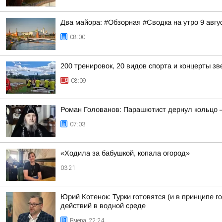
Два майора: #Обзорная #Сводка на утро 9 авгу
08:00
200 тренировок, 20 видов спорта и концерты зв
08:09
Роман Голованов: Парашютист дернул кольцо 
07:03
«Ходила за бабушкой, копала огород»
03:21
Юрий Котенок: Турки готовятся (и в принципе 
действий в водной среде
Вчера, 22:24