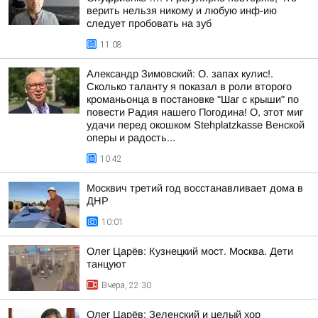
верить нельзя никому и любую инф-ию
следует пробовать на зуб
11:08
Александр Зимовский: О. запах кулис!.
Сколько таланту я показал в роли второго
кроманьонца в постановке "Шаг с крыши" по
повести Радия нашего Погодина! О, этот миг
удачи перед окошком Stehplatzkasse Венской
оперы и радость...
10:42
Москвич третий год восстанавливает дома в
ДНР
10:01
Олег Царёв: Кузнецкий мост. Москва. Дети
танцуют
Вчера, 22:30
Олег Царёв: Зеленский и целый хор