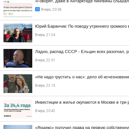
«Говорят, даже в Антарктиде пингвины слыша
Вчера, 20:36
Юрий Баранчик: По поводу утреннего громкого
Вчера, 21:24
Ладно, распад СССР - Ельцин всех разогнал, 
Вчера, 22:51
«Не надо грустить о нас»: дело об исчезновен
Вчера, 22:15
Инвестиции в жилье окупаются в Москве в три
Вчера, 20:42
«Яндекс» получил права на первую собственн