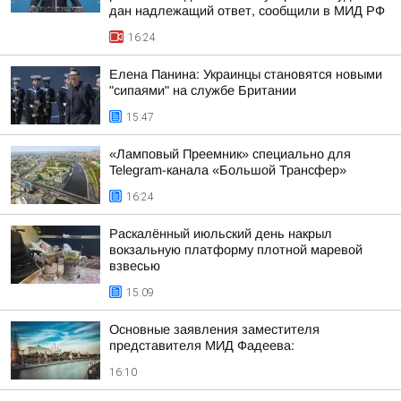
дан надлежащий ответ, сообщили в МИД РФ
16:24
Елена Панина: Украинцы становятся новыми
"сипаями" на службе Британии
15:47
«Ламповый Преемник» специально для
Telegram-канала «Большой Трансфер»
16:24
Раскалённый июльский день накрыл
вокзальную платформу плотной маревой
взвесью
15:09
Основные заявления заместителя
представителя МИД Фадеева:
16:10