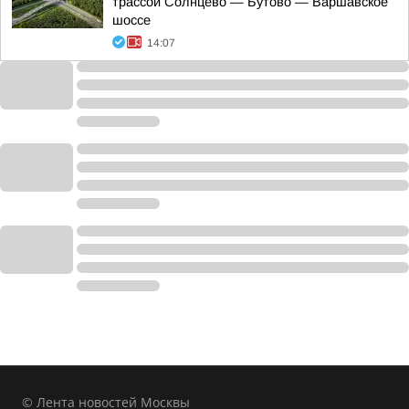
трассой Солнцево — Бутово — Варшавское
шоссе
14:07
© Лента новостей Москвы