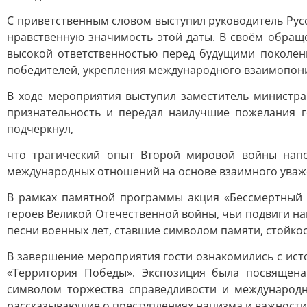
С приветственным словом выступил руководитель Рус
нравственную значимость этой даты. В своём обраще
высокой ответственностью перед будущими поколен
победителей, укрепления международного взаимопоним
В ходе мероприятия выступил заместитель министр
признательность и передал наилучшие пожелания г
подчеркнул,
что трагический опыт Второй мировой войны напо
международных отношений на основе взаимного уваже
В рамках памятной программы акция «Бессмертный 
героев Великой Отечественной войны, чьи подвиги на
песни военных лет, ставшие символом памяти, стойкос
В завершение мероприятия гости ознакомились с ис
«Территория Победы». Экспозиция была посвящен
символом торжества справедливости и международн
рассказывающие о преступлениях нацизма и важности