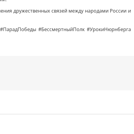
ления дружественных связей между народами России и
н #ПарадПобеды #БессмертныйПолк #УрокиНюрнберга