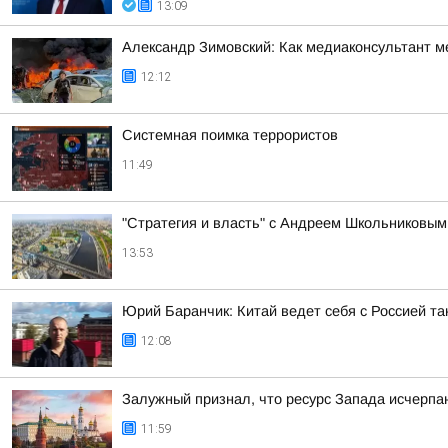
13:09
Александр Зимовский: Как медиаконсультант м
12:12
Системная поимка террористов
11:49
"Стратегия и власть" с Андреем Школьниковым 
13:53
Юрий Баранчик: Китай ведет себя с Россией так
12:08
Залужный признал, что ресурс Запада исчерпа
11:59