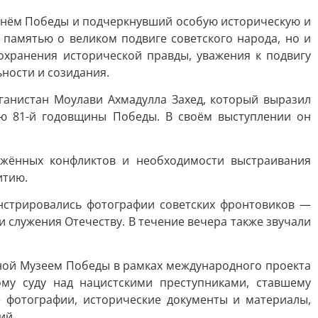
 Днём Победы и подчеркнувший особую историческую и
 памятью о великом подвиге советского народа, но и
хранения исторической правды, уважения к подвигу
ности и созидания.
анистан Моулави Ахмадулла Захед, который выразил
аю 81-й годовщины Победы. В своём выступлении он
ужённых конфликтов и необходимости выстраивания
итию.
нстрировались фотографии советских фронтовиков —
 служения Отечеству. В течение вечера также звучали
ной Музеем Победы в рамках международного проекта
у суду над нацистскими преступниками, ставшему
 фотографии, исторические документы и материалы,
ий.