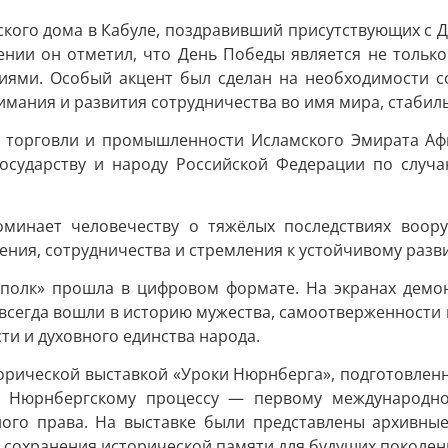
ского дома в Кабуле, поздравивший присутствующих с
нии он отметил, что День Победы является не только
иями. Особый акцент был сделан на необходимости со
ания и развития сотрудничества во имя мира, стабиль
а торговли и промышленности Исламского Эмирата Афг
осударству и народу Российской Федерации по случ
минает человечеству о тяжёлых последствиях воор
ния, сотрудничества и стремления к устойчивому разв
полк» прошла в цифровом формате. На экранах демо
всегда вошли в историю мужества, самоотверженности и
ти и духовного единства народа.
торической выставкой «Уроки Нюрнберга», подготовлен
а Нюрнбергскому процессу — первому международном
ого права. На выставке были представлены архивные
 сохранения исторической памяти для будущих поколен