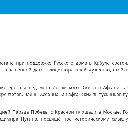
истане при поддержке Русского дома в Кабуле состоя
— священной дате, олицетворяющей мужество, стойкос
истерств и ведомств Исламского Эмирата Афганиста
верситетов, члены Ассоциации афганских выпускников ву
цией Парада Победы с Красной площади в Москве. Го
адимира Путина, посвящённое историческому смысл