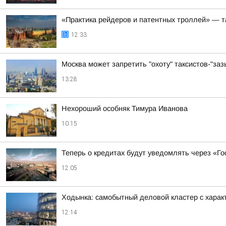
«Практика рейдеров и патентных троллей» — т
12:33
Москва может запретить "охоту" таксистов-"заз
13:28
Нехороший особняк Тимура Иванова
10:15
Теперь о кредитах будут уведомлять через «Го
12:05
Ходынка: самобытный деловой кластер с хара
12:14