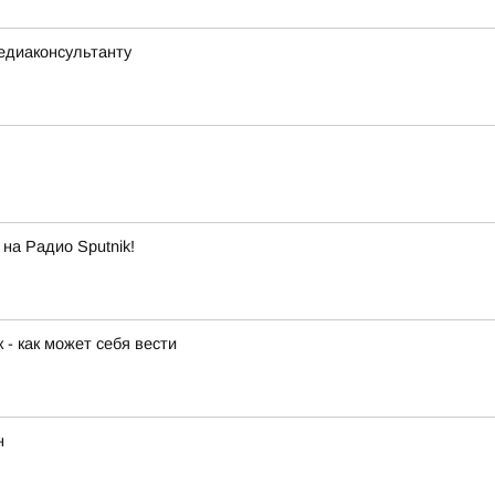
едиаконсультанту
на Радио Sputnik!
 - как может себя вести
н