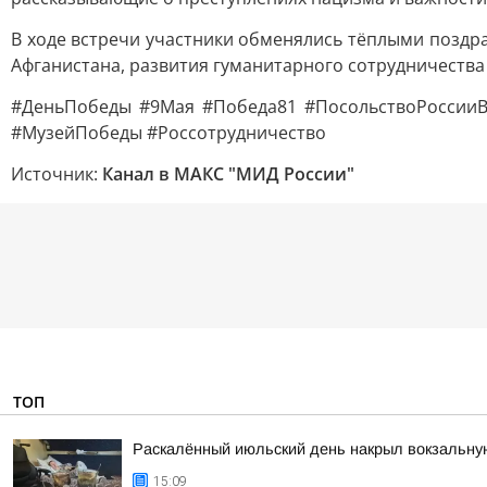
В ходе встречи участники обменялись тёплыми поздр
Афганистана, развития гуманитарного сотрудничества
#ДеньПобеды #9Мая #Победа81 #ПосольствоРоссииВ
#МузейПобеды #Россотрудничество
Источник:
Канал в МАКС "МИД России"
ТОП
Раскалённый июльский день накрыл вокзальну
15:09