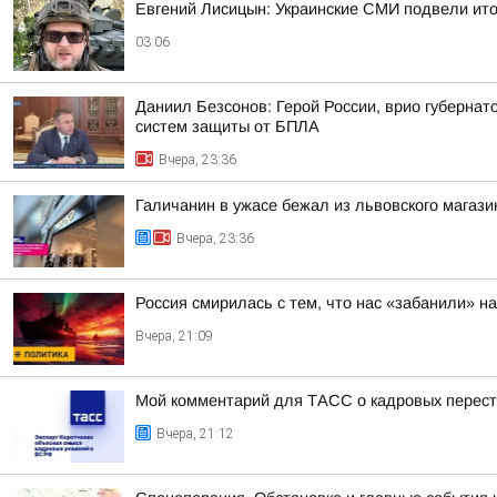
Евгений Лисицын: Украинские СМИ подвели ито
03:06
Даниил Безсонов: Герой России, врио губерна
систем защиты от БПЛА
Вчера, 23:36
Галичанин в ужасе бежал из львовского магази
Вчера, 23:36
Россия смирилась с тем, что нас «забанили» н
Вчера, 21:09
Мой комментарий для ТАСС о кадровых перест
Вчера, 21:12