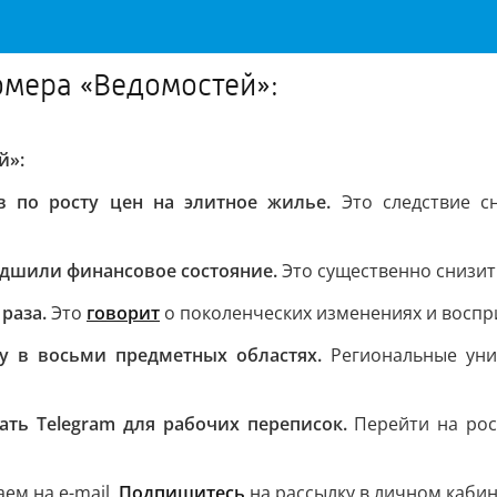
омера «Ведомостей»:
й»:
 по росту цен на элитное жилье.
Это следствие с
дшили финансовое состояние.
Это существенно снизит
раза.
Это
говорит
о поколенческих изменениях и воспри
у в восьми предметных областях.
Региональные уни
ть Telegram для рабочих переписок.
Перейти на рос
ем на e-mail.
Подпишитесь
на рассылку в личном каби