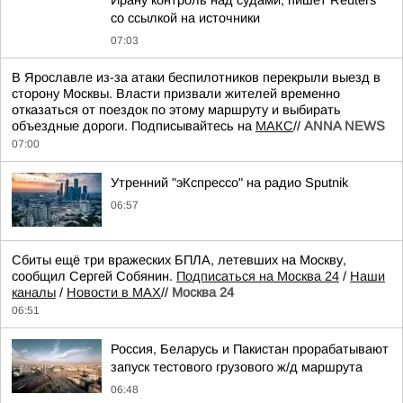
Ирану контроль над судами, пишет Reuters
со ссылкой на источники
07:03
В Ярославле из-за атаки беспилотников перекрыли выезд в
сторону Москвы. Власти призвали жителей временно
отказаться от поездок по этому маршруту и выбирать
объездные дороги. Подписывайтесь на
МАКС
//
ANNA NEWS
07:00
Утренний "эКспрессо" на радио Sputnik
06:57
Сбиты ещё три вражеских БПЛА, летевших на Москву,
сообщил Сергей Собянин.
Подписаться на Москва 24
/
Наши
каналы
/
Новости в MAX
//
Москва 24
06:51
Россия, Беларусь и Пакистан прорабатывают
запуск тестового грузового ж/д маршрута
06:48