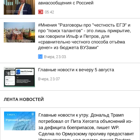
авиасообщения с Россией
05:42
#Мнения "Разговоры про "честность ЕГЭ" и
про "поиск талантов" - это лишь прикрытие,
как говорили Ильф и Петров, для
«сравнительно честного способа отъёма
денег» из бюджета ВУЗами"
Вчера, 23:03
Главные новости к вечеру 5 августа
Вчера, 23:07
ЛЕНТА НОВОСТЕЙ
Главные новости к утру. Дональд Трамп
потребовал от Пита Хегсета объяснений из-
за дефицита боеприпасов, пишет WP.
Сделка по Ормузскому проливу предоставит