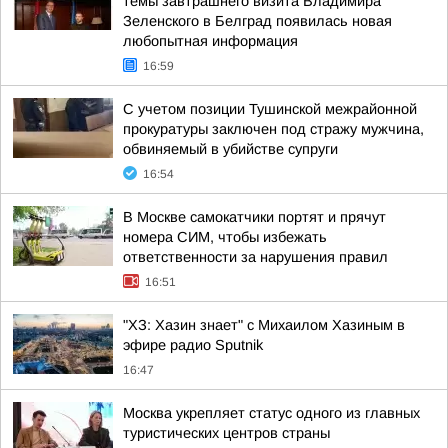
темы завтрашнего визита Владимира
Зеленского в Белград появилась новая
любопытная информация
16:59
С учетом позиции Тушинской межрайонной
прокуратуры заключен под стражу мужчина,
обвиняемый в убийстве супруги
16:54
В Москве самокатчики портят и прячут
номера СИМ, чтобы избежать
ответственности за нарушения правил
16:51
"ХЗ: Хазин знает" с Михаилом Хазиным в
эфире радио Sputnik
16:47
Москва укрепляет статус одного из главных
туристических центров страны