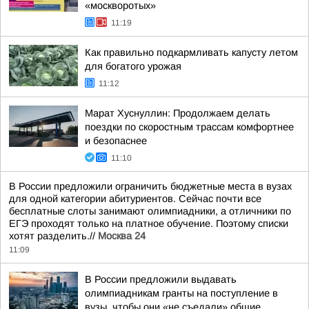
«москворотых»
11:19
Как правильно подкармливать капусту летом
для богатого урожая
11:12
Марат Хуснуллин: Продолжаем делать
поездки по скоростным трассам комфортнее
и безопаснее
11:10
В России предложили ограничить бюджетные места в вузах
для одной категории абитуриентов. Сейчас почти все
бесплатные слоты занимают олимпиадники, а отличники по
ЕГЭ проходят только на платное обучение. Поэтому списки
хотят разделить.//
Москва 24
11:09
В России предложили выдавать
олимпиадникам гранты на поступление в
вузы, чтобы они «не съедали» общие