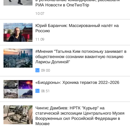
РИА Новости в OneTwoTrip
10:07
Юрий Баранчик: Массированный налёт на
Россию
11:09
#Мнения "Татьяна Ким потихоньку занимает в
общественном сознании вакантную позицию
Ларисы Долиной"
09:00
«Биодроны»: Хроника терактов 2022–2026
08:51
Чингис Дамбиев: НРТК "Курьер" на
статической экспозиции Центрального Музея
Вооруженных сил Российской Федерации в
Москве