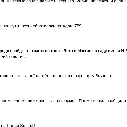
шли массовые сбои в работе интернета, мобильной связи и онлай
ие сутки всего обратилось граждан: 789
» пройдет в рамках проекта «Лето в Москве» в саду имени Н.Э. 
ий квест и...
систов-"зазывал" на ж/д вокзалах и в аэропорту Внуково
ащем содержании животных на ферме в Подмосковье, сообщили 
на Радио Sputnik!