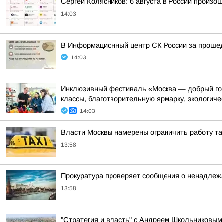
Сергей Колясников: 6 августа в России произо
14:03
В Информационный центр СК России за прошедш
14:03
Инклюзивный фестиваль «Москва — добрый город
классы, благотворительную ярмарку, экологическ
14:03
Власти Москвы намерены ограничить работу так
13:58
Прокуратура проверяет сообщения о ненадлеж
13:58
"Стратегия и власть" с Андреем Школьниковым 