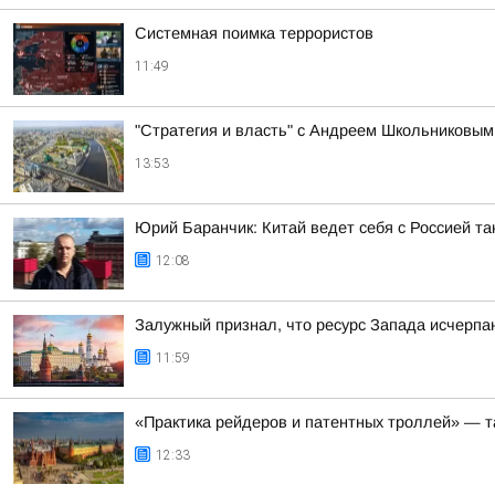
Системная поимка террористов
11:49
"Стратегия и власть" с Андреем Школьниковым 
13:53
Юрий Баранчик: Китай ведет себя с Россией так
12:08
Залужный признал, что ресурс Запада исчерпа
11:59
«Практика рейдеров и патентных троллей» — т
12:33