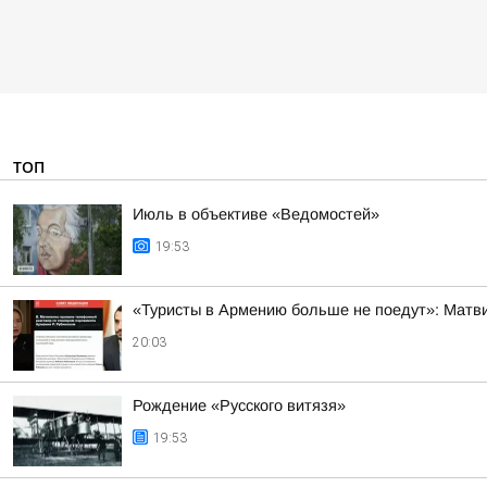
ТОП
Июль в объективе «Ведомостей»
19:53
«Туристы в Армению больше не поедут»: Матви
20:03
Рождение «Русского витязя»
19:53