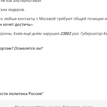
не как альтернатива».
ских лидеров.
то любые контакты с Москвой требуют общей позиции и
н хочет достичь
».
ороны, Киев ещё днём нарушил
23802
раз. Губернатор Б
ортам? Осмелятся ли?
ости политика Россия"