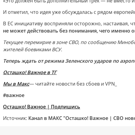
«Это должен быть дополнительный трек — не вместо и 
И отметил, что идея уже обсуждалась с рядом европей
В ЕС инициативу восприняли осторожно, настаивая, ч
не может действовать без понимания, чего именно о
Текущее перемирие в зоне СВО, по сообщению Миноб
жителей боевиками ВСУ.
Теперь ждать от режима Зеленского ударов по аэроп
Осташко! Важное в ТГ
Мы в Макс
— читайте новости без сбоев и VPN_
#важное
Осташко! Важное | Подпишись
Источник:
Канал в МАКС "Осташко! Важное | СВО нов