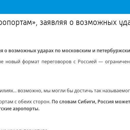
ропортам», заявляя о возможных уд
яя о возможных ударах по московским и петербуржск
пе новый формат переговоров с Россией — ограничен
силиях… возможно, мы могли бы достичь так называемо
ортам с обеих сторон.
По словам Сибиги, Россия может
гские аэропорты.