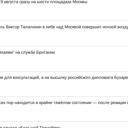
 9 августа сразу на шести площадках Москвы
итель Виктор Талалихин в небе над Москвой совершил ночной воз
ипаями" на службе Британии
ии для консультаций, а на высылку российского дипломата Буха
их пор находится в крайне тяжёлом состоянии — после реакции 
am-канала «Большой Трансфер»