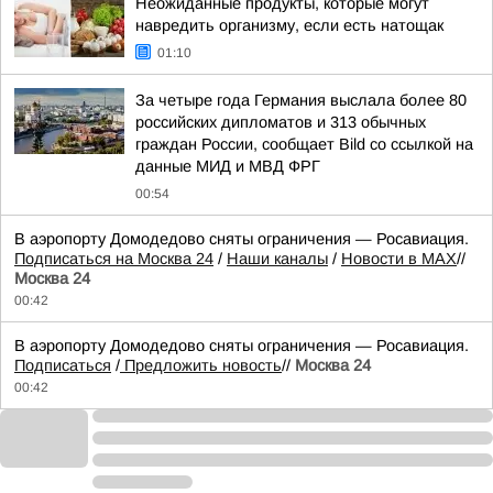
Неожиданные продукты, которые могут
навредить организму, если есть натощак
01:10
За четыре года Германия выслала более 80
российских дипломатов и 313 обычных
граждан России, сообщает Bild со ссылкой на
данные МИД и МВД ФРГ
00:54
В аэропорту Домодедово сняты ограничения — Росавиация.
Подписаться на Москва 24
/
Наши каналы
/
Новости в MAX
//
Москва 24
00:42
В аэропорту Домодедово сняты ограничения — Росавиация.
Подписаться
/
Предложить новость
//
Москва 24
00:42