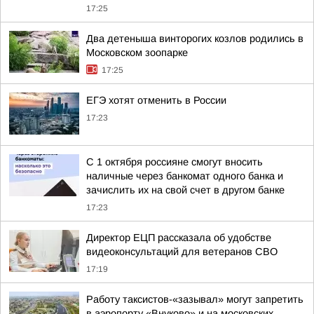
17:25
Два детеныша винторогих козлов родились в
Московском зоопарке
17:25
ЕГЭ хотят отменить в России
17:23
С 1 октября россияне смогут вносить
наличные через банкомат одного банка и
зачислить их на свой счет в другом банке
17:23
Директор ЕЦП рассказала об удобстве
видеоконсультаций для ветеранов СВО
17:19
Работу таксистов-«зазывал» могут запретить
в аэропорту «Внуково» и на московских