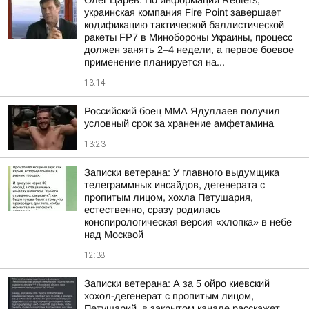
Олег Царёв: По информации Reuters,
украинская компания Fire Point завершает
кодификацию тактической баллистической
ракеты FP7 в Минобороны Украины, процесс
должен занять 2–4 недели, а первое боевое
применение планируется на...
13:14
Российский боец ММА Ядуллаев получил
условный срок за хранение амфетамина
13:23
Записки ветерана: У главного выдумщика
телеграммных инсайдов, дегенерата с
пропитым лицом, хохла Петушария,
естественно, сразу родилась
конспирологическая версия «хлопка» в небе
над Москвой
12:38
Записки ветерана: А за 5 ойро киевский
хохол-дегенерат с пропитым лицом,
Петушарий, в закрытом канале расскажет