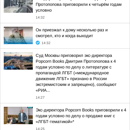
Протопопова приговорили к четырём годам
условно
14:32
Он приезжал к дому несколько раз и
смотрел, кто и когда выходит
14:32
Суд Москвы приговорил экс-директора
Popcorn Books Дмитрия Протопопова к 4
годам условно по делу о литературе с
пропагандой ЛГБТ («международное
движение ЛГБТ» признано в России
экстремистским и запрещено), сообщают
«РИА...
14:27
Экс-директора Popcorn Books приговорили к 4
годам условно по делу о продаже книг с
«ЛГБТ-тематикой»*
14:25