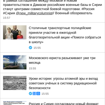
В рамках соглашения между Москвой и новым
правительством в Дамаске российские военные базы в Сирии
станут центрами совместной боевой подготовки. #Россия
#Сирия
@new_militarycolumnist
//
Военный обозреватель
15:57
Столичные транспортные полицейские
приняли участие в ежегодной
благотворительной акции «Помоги собраться
в школу»
15:55
Московского юриста разыскивают уже три
месяца
15:55
Уроки истории: угрозы атомной эры и вклад
советских учёных в систему радиационной
безопасности
15:55
Россия и Сирия согласовали новый формат