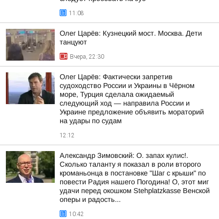
11:08
Олег Царёв: Кузнецкий мост. Москва. Дети
танцуют
Вчера, 22:30
Олег Царёв: Фактически запретив
судоходство России и Украины в Чёрном
море, Турция сделала ожидаемый
следующий ход — направила России и
Украине предложение объявить мораторий
на удары по судам
12:12
Александр Зимовский: О. запах кулис!.
Сколько таланту я показал в роли второго
кроманьонца в постановке "Шаг с крыши" по
повести Радия нашего Погодина! О, этот миг
удачи перед окошком Stehplatzkasse Венской
оперы и радость...
10:42