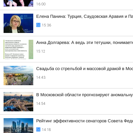
16:00
Елена Панина: Турция, Саудовская Аравия и П
15:36
Анна Долгарева: А ведь эти тетушки, понимае
15:12
Свадьба со стрельбой и массовой дракой в Мо
14:43
В Московской области прогнозируют аномальн
14:54
Рейтинг эффективности сенаторов Совета Феде
14:18