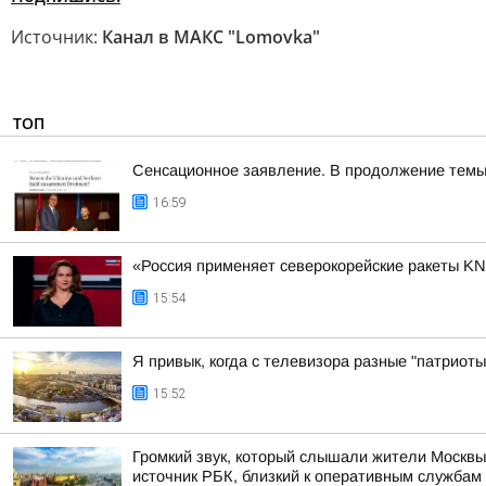
Источник:
Канал в МАКС "Lomovka"
ТОП
Сенсационное заявление. В продолжение темы
16:59
«Россия применяет северокорейские ракеты KN2
15:54
Я привык, когда с телевизора разные "патриоты
15:52
Громкий звук, который слышали жители Москвы
источник РБК, близкий к оперативным службам