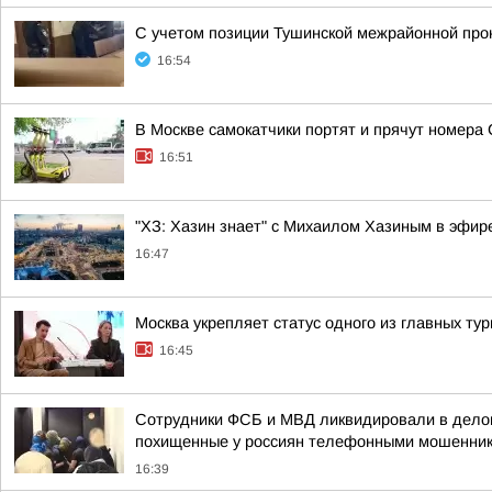
С учетом позиции Тушинской межрайонной прок
16:54
В Москве самокатчики портят и прячут номера
16:51
"ХЗ: Хазин знает" с Михаилом Хазиным в эфире
16:47
Москва укрепляет статус одного из главных ту
16:45
Сотрудники ФСБ и МВД ликвидировали в делов
похищенные у россиян телефонными мошенни
16:39