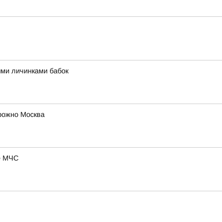
ыми личинками бабок
рожно Москва
ие МЧС