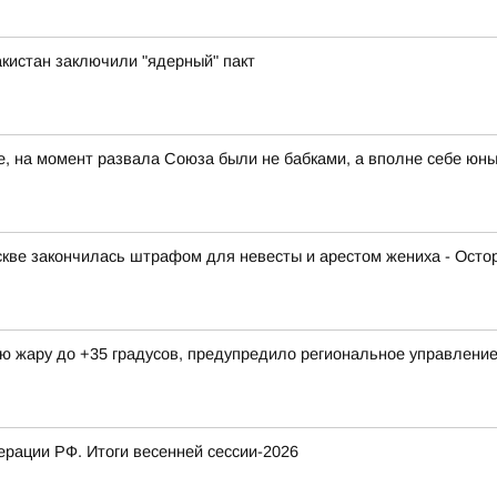
акистан заключили "ядерный" пакт
те, на момент развала Союза были не бабками, а вполне себе юн
скве закончилась штрафом для невесты и арестом жениха - Осто
ую жару до +35 градусов, предупредило региональное управлен
рации РФ. Итоги весенней сессии-2026