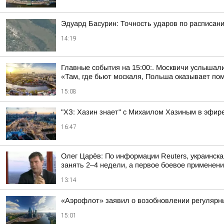
Эдуард Басурин: Точность ударов по расписан
14:19
Главные события на 15:00:. Москвичи услышали
«Там, где бьют москаля, Польша оказывает пом
15:08
"ХЗ: Хазин знает" с Михаилом Хазиным в эфире
16:47
Олег Царёв: По информации Reuters, украинск
занять 2–4 недели, а первое боевое применение
13:14
«Аэрофлот» заявил о возобновлении регулярны
15:01