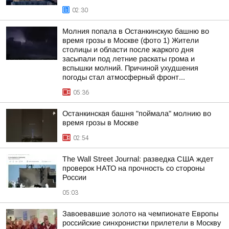
02:30
Молния попала в Останкинскую башню во
время грозы в Москве (фото 1) Жители
столицы и области после жаркого дня
засыпали под летние раскаты грома и
вспышки молний. Причиной ухудшения
погоды стал атмосферный фронт...
05:36
Останкинская башня "поймала" молнию во
время грозы в Москве
02:54
The Wall Street Journal: разведка США ждет
проверок НАТО на прочность со стороны
России
05:03
Завоевавшие золото на чемпионате Европы
российские синхронистки прилетели в Москву