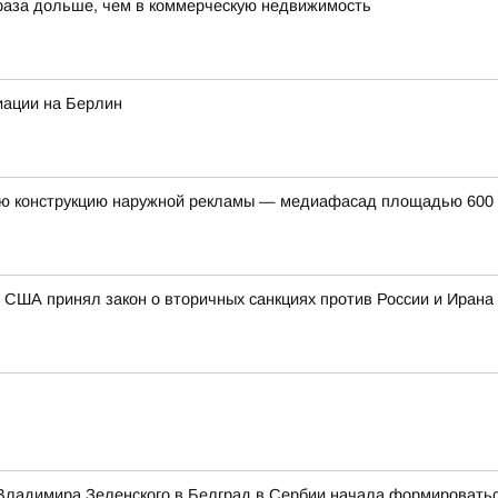
 раза дольше, чем в коммерческую недвижимость
иации на Берлин
ую конструкцию наружной рекламы — медиафасад площадью 600 к
 США принял закон о вторичных санкциях против России и Ирана
а Владимира Зеленского в Белград в Сербии начала формировать