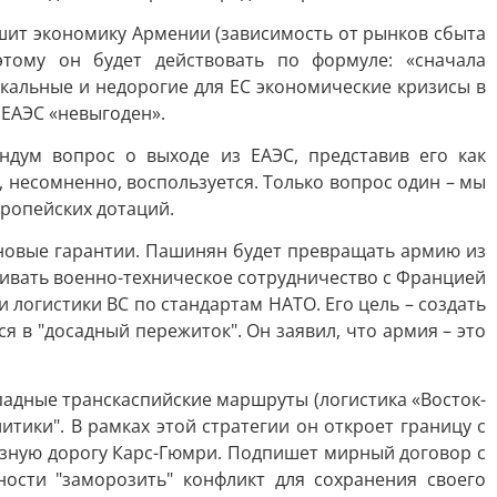
шит экономику Армении (зависимость от рынков сбыта
этому он будет действовать по формуле: «сначала
окальные и недорогие для ЕС экономические кризисы в
 ЕАЭС «невыгоден».
дум вопрос о выходе из ЕАЭС, представив его как
, несомненно, воспользуется. Только вопрос один – мы
вропейских дотаций.
новые гарантии. Пашинян будет превращать армию из
ащивать военно-техническое сотрудничество с Францией
 логистики ВС по стандартам НАТО. Его цель – создать
я в "досадный пережиток". Он заявил, что армия – это
падные транскаспийские маршруты (логистика «Восток-
ики". В рамках этой стратегии он откроет границу с
лезную дорогу Карс-Гюмри. Подпишет мирный договор с
ости "заморозить" конфликт для сохранения своего