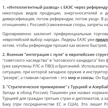
1. «Интеллигентный развод» с ЕАЭС через референд
некоторых видов продукции, энергоносителей и д
диверсификация, потом референдум, потом уход». В р
отношениях с Россией (таможенные споры, запреты на п
Одновременно заключит преференциальные торговы
«европейский выбор народа». Лидеры ЕАЭС уже
пред
хотим, чтобы референдум прошел как можно быстрей, 
2. Военная "интеграция с нуля" в европейские струк
"советского наследства" в "натовского кандидата" бе
(уже закуплены РЛС и ПВО) и Британией. Использовать
ситуацию, при которой западное оружие и инструкторы
"резерв", а главная гарантия – это
мир и союзы
. Он бу
3. "Стратегическое примирение" с Турцией и Азерб
Запад» в обход России). Пашинян уже назвал нормал
Турцией для граждан третьих стран и дипломатов, а 
Баку (при посредничестве ЕС и США). Это лишит Р