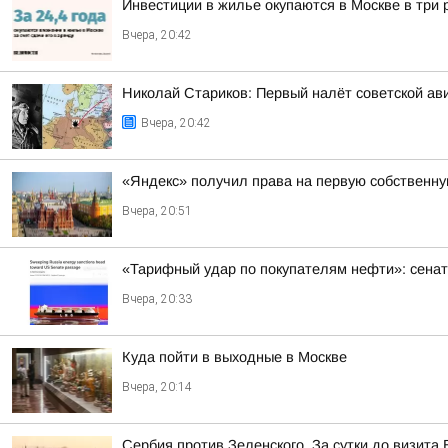
Инвестиции в жилье окупаются в Москве в три
Вчера, 20:42
Николай Стариков: Первый налёт советской ав
Вчера, 20:42
«Яндекс» получил права на первую собственн
Вчера, 20:51
«Тарифный удар по покупателям нефти»: сенат
Вчера, 20:33
Куда пойти в выходные в Москве
Вчера, 20:14
Сербия против Зеленского. За сутки до визит