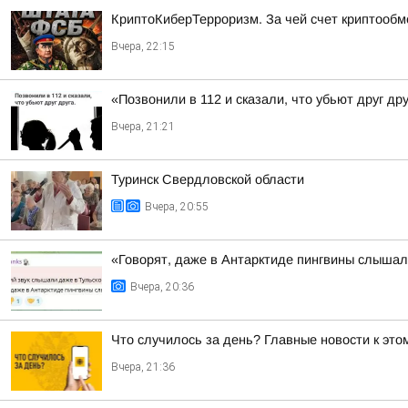
КриптоКиберТерроризм. За чей счет криптообм
Вчера, 22:15
«Позвонили в 112 и сказали, что убьют друг др
Вчера, 21:21
Туринск Свердловской области
Вчера, 20:55
«Говорят, даже в Антарктиде пингвины слыша
Вчера, 20:36
Что случилось за день? Главные новости к этом
Вчера, 21:36