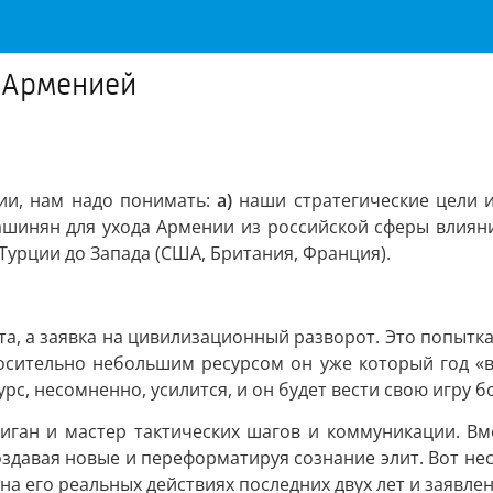
с Арменией
нии, нам надо понимать:
а)
наши стратегические цели 
Пашинян для ухода Армении из российской сферы влиян
урции до Запада (США, Британия, Франция).
та, а заявка на цивилизационный разворот. Это попытк
носительно небольшим ресурсом он уже который год «во
рс, несомненно, усилится, и он будет вести свою игру б
ан и мастер тактических шагов и коммуникации. Вмес
 создавая новые и переформатируя сознание элит. Вот н
а его реальных действиях последних двух лет и заявле