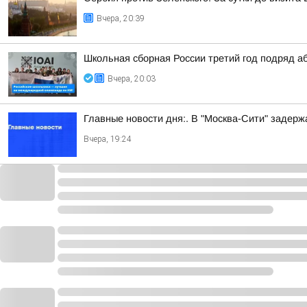
Вчера, 20:39
Школьная сборная России третий год подряд а
Вчера, 20:03
Главные новости дня:. В "Москва-Сити" задер
Вчера, 19:24