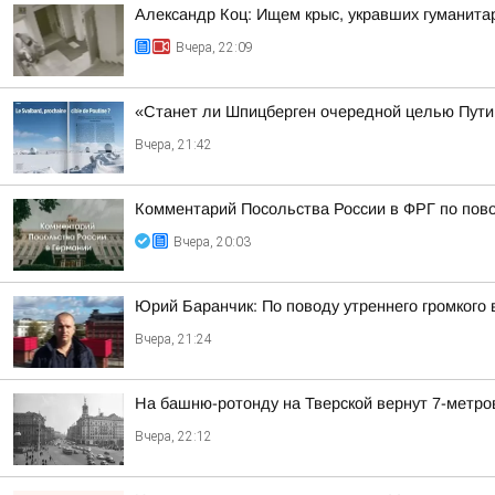
Александр Коц: Ищем крыс, укравших гуманита
Вчера, 22:09
«Станет ли Шпицберген очередной целью Путин
Вчера, 21:42
Комментарий Посольства России в ФРГ по пово
Вчера, 20:03
Юрий Баранчик: По поводу утреннего громкого
Вчера, 21:24
На башню-ротонду на Тверской вернут 7-метро
Вчера, 22:12