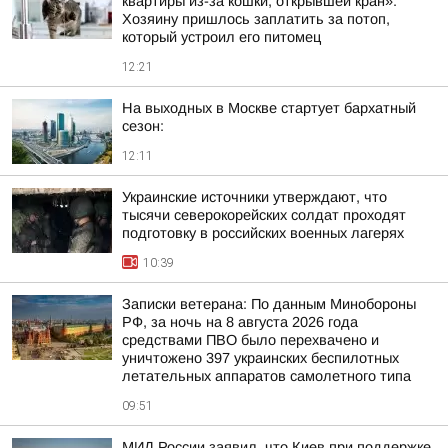
квартиры из-за кошки, открывшей кран»:
Хозяину пришлось заплатить за потоп,
который устроил его питомец
12:21
На выходных в Москве стартует бархатный
сезон:
12:11
Украинские источники утверждают, что
тысячи северокорейских солдат проходят
подготовку в российских военных лагерях
10:39
Записки ветерана: По данным Минобороны
РФ, за ночь на 8 августа 2026 года
средствами ПВО было перехвачено и
уничтожено 397 украинских беспилотных
летательных аппаратов самолетного типа
09:51
МИД России заявил, что Киев при поддержке