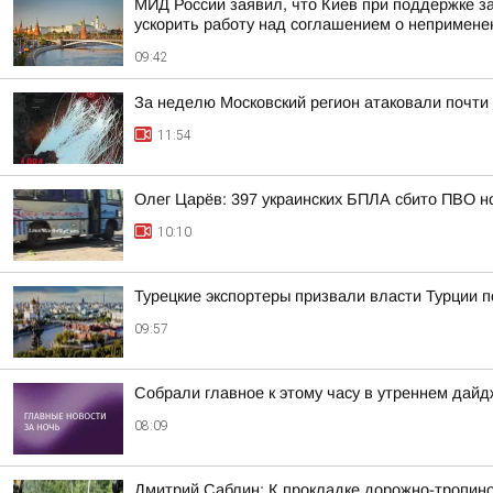
МИД России заявил, что Киев при поддержке з
ускорить работу над соглашением о непримене
09:42
За неделю Московский регион атаковали почти
11:54
Олег Царёв: 397 украинских БПЛА сбито ПВО н
10:10
Турецкие экспортеры призвали власти Турции п
09:57
Собрали главное к этому часу в утреннем дайд
08:09
Дмитрий Саблин: К прокладке дорожно-тропино