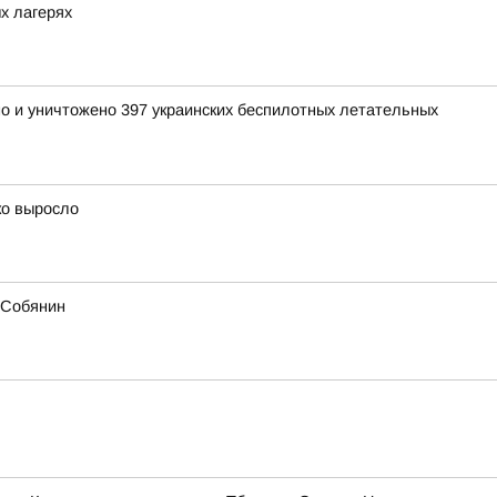
х лагерях
но и уничтожено 397 украинских беспилотных летательных
ко выросло
й Собянин