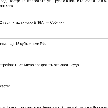
ападных стран пытается втянуть Грузию в новый конфликт на Южн
нии силы
 2 тысячи украинских БПЛА, — Собянин
очью над 15 субъектами РФ:
отребовать от Киева прекратить атаковать суда
жесте:
чной сети приступили на флагманской лыжной трассе в Воронов