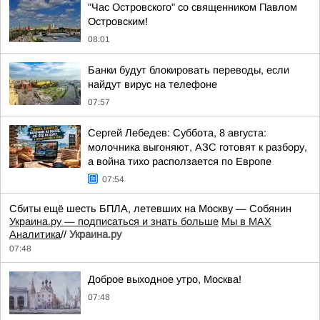
"Час Островского" со священником Павлом
Островским!
08:01
Банки будут блокировать переводы, если
найдут вирус на телефоне
07:57
Сергей Лебедев: Суббота, 8 августа:
молочника выгоняют, АЗС готовят к разбору,
а война тихо расползается по Европе
07:54
Сбиты ещё шесть БПЛА, летевших на Москву — Собянин
Украина.ру — подписаться и знать больше
Мы в MAX
Аналитика
//
Украина.ру
07:48
Доброе выходное утро, Москва!
07:48