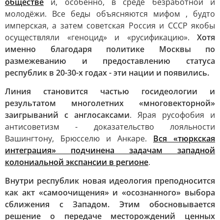
обществе
и, особенно, в среде безработной и
молодёжи. Все беды объясняются мифом , будто
имперская, а затем советская Россия и СССР якобы
осуществляли «геноцид» и «русификацию».
Хотя
именно благодаря политике Москвы по
размежеванию и предоставлению статуса
республик в 20-30-х годах - эти нации и появились.
Линия становится частью госидеологии и
результатом многолетних «многовекторной»
заигрываний с англосаксами
. Ярая русофобия и
антисоветизм - доказательство лояльности
Вашингтону, Брюсселю и Анкаре.
Вся «тюркская
интеграция» подчинена задачам западной
колониальной экспансии в регионе
.
Внутри республик новая идеология преподносится
как акт «самоочищения» и «осознанного» выбора
сближения с Западом. Этим обосновывается
решение о передаче месторождений ценных