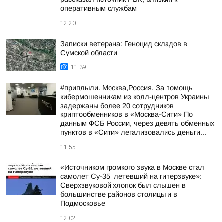
оперативным службам
12:20
Записки ветерана: Геноцид складов в
Сумской области
11:39
#приплыли. Москва,Россия. За помощь
кибермошенникам из колл-центров Украины
задержаны более 20 сотрудников
криптообменников в «Москва-Сити» По
данным ФСБ России, через девять обменных
пунктов в «Сити» легализовались деньги...
11:55
«Источником громкого звука в Москве стал
самолет Су-35, летевший на гиперзвуке»:
Сверхзвуковой хлопок был слышен в
большинстве районов столицы и в
Подмосковье
12:02