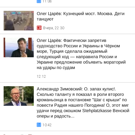
11:08
Олег Царёв: Кузнецкий мост. Москва. Дети
танцуют
Вчера, 22:30
Олег Царёв: Фактически запретив
судоходство России и Украины в Чёрном
море, Турция сделала ожидаемый
следующий ход — направила России и
Украине предложение объявить мораторий
на удары по судам
12:12
Александр Зимовский: О. запах кулис!.
Сколько таланту я показал в роли второго
кроманьонца в постановке "Шаг с крыши" по
повести Радия нашего Погодина! О, этот миг
удачи перед окошком Stehplatzkasse Венской
оперы и радость...
10:42