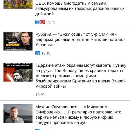
СВО, помощь многодетным семьям,
эвакуированным их тяжелых районов боевых
действий
13:15
Рубрика — "Эксклюзивы" от укр СМИ или
информационный корм для жителей остатков
Украины:
12:18
«Дерзкие атаки Украины могут сыграть Путину
на руку»: The Sunday Times сравнил теракты
киевского режима с немецкими
бомбардировками Британии во время Второй
мировой войны
13:39
Михаил Онуфриенко: … с Михаилом
Онуфриенко …. Я регулярно повторяю, что
верить нельзя никому и любую инф-ию
следует пробовать на зуб