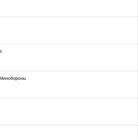
е
в Минобороны