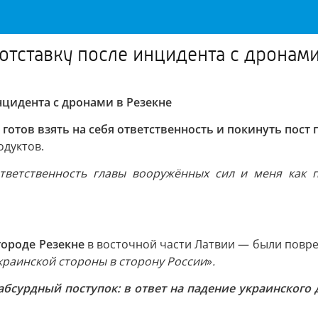
отставку после инцидента с дронами
нцидента с дронами в Резекне
готов взять на себя ответственность и покинуть пост
одуктов.
ветственность главы вооружённых сил и меня как п
городе Резекне
в восточной части Латвии — были повреж
краинской стороны в сторону России
»
.
абсурдный поступок: в ответ на падение украинского