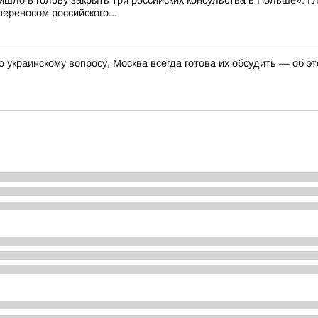
ишло в голову закрыть три российских консульства в Польше»:
ереносом российского...
о украинскому вопросу, Москва всегда готова их обсудить — об 