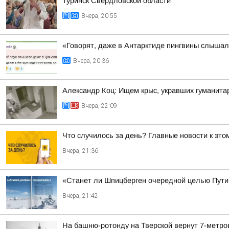
Туринск Свердловской области
Вчера, 20:55
«Говорят, даже в Антарктиде пингвины слыша
Вчера, 20:36
Александр Коц: Ищем крыс, укравших гуманита
Вчера, 22:09
Что случилось за день? Главные новости к этом
Вчера, 21:36
«Станет ли Шпицберген очередной целью Путин
Вчера, 21:42
На башню-ротонду на Тверской вернут 7-метро