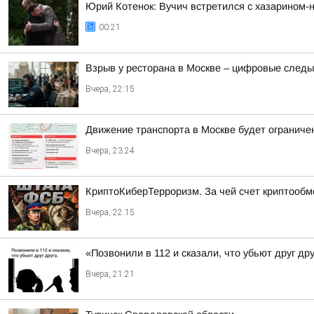
Юрий Котенок: Вучич встретился с хазарином-
00:21
Взрыв у ресторана в Москве – цифровые следы
Вчера, 22:15
Движение транспорта в Москве будет ограничен
Вчера, 23:24
КриптоКиберТерроризм. За чей счет криптообм
Вчера, 22:15
«Позвонили в 112 и сказали, что убьют друг др
Вчера, 21:21