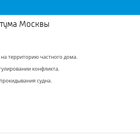
атума Москвы
на территорию частного дома.
гулировании конфликта.
опрокидывания судна.