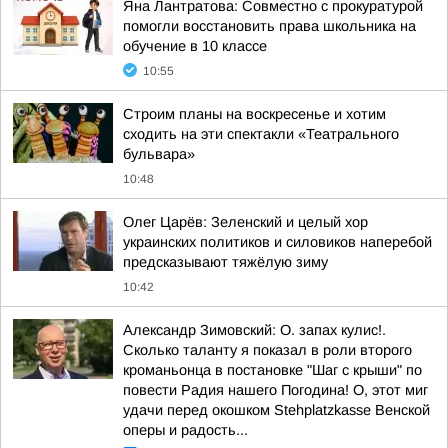
Яна Лантратова: Совместно с прокуратурой
помогли восстановить права школьника на
обучение в 10 классе
10:55
Строим планы на воскресенье и хотим
сходить на эти спектакли «Театрального
бульвара»
10:48
Олег Царёв: Зеленский и целый хор
украинских политиков и силовиков наперебой
предсказывают тяжёлую зиму
10:42
Александр Зимовский: О. запах кулис!.
Сколько таланту я показал в роли второго
кроманьонца в постановке "Шаг с крыши" по
повести Радия нашего Погодина! О, этот миг
удачи перед окошком Stehplatzkasse Венской
оперы и радость...