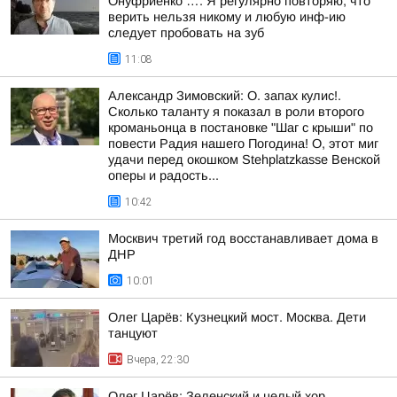
Онуфриенко …. Я регулярно повторяю, что
верить нельзя никому и любую инф-ию
следует пробовать на зуб
11:08
Александр Зимовский: О. запах кулис!.
Сколько таланту я показал в роли второго
кроманьонца в постановке "Шаг с крыши" по
повести Радия нашего Погодина! О, этот миг
удачи перед окошком Stehplatzkasse Венской
оперы и радость...
10:42
Москвич третий год восстанавливает дома в
ДНР
10:01
Олег Царёв: Кузнецкий мост. Москва. Дети
танцуют
Вчера, 22:30
Олег Царёв: Зеленский и целый хор