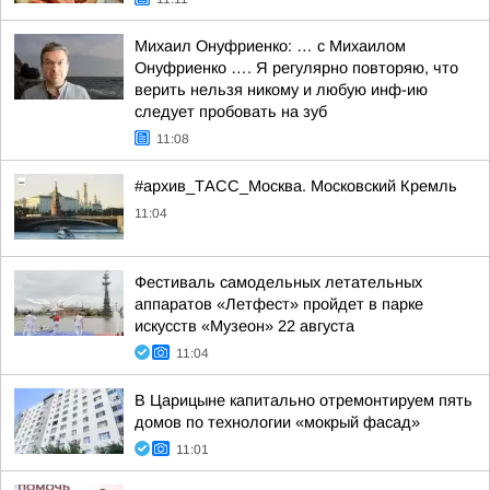
Михаил Онуфриенко: … с Михаилом
Онуфриенко …. Я регулярно повторяю, что
верить нельзя никому и любую инф-ию
следует пробовать на зуб
11:08
#архив_ТАСС_Москва. Московский Кремль
11:04
Фестиваль самодельных летательных
аппаратов «Летфест» пройдет в парке
искусств «Музеон» 22 августа
11:04
В Царицыне капитально отремонтируем пять
домов по технологии «мокрый фасад»
11:01