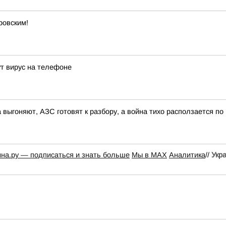
ровским!
ут вирус на телефоне
 выгоняют, АЗС готовят к разбору, а война тихо расползается по
ина.ру — подписаться и знать больше
Мы в MAX
Аналитика
//
Укр