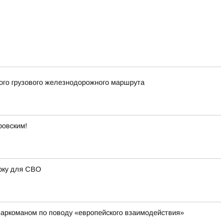
вого грузового железнодорожного маршрута
ровским!
рку для СВО
наркоманом по поводу «европейского взаимодействия»