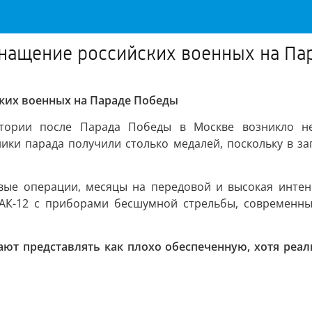
снащение российских военных на П
ких военных на Параде Победы
итории после Парада Победы в Москве возникло не
ики парада получили столько медалей, поскольку в з
вые операции, месяцы на передовой и высокая интен
 АК-12 с приборами бесшумной стрельбы, современны
т представлять как плохо обеспеченную, хотя реаль