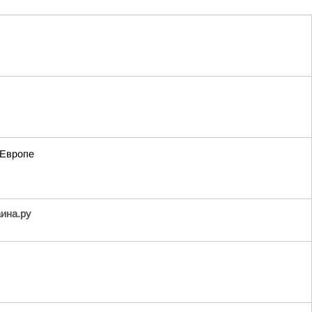
 Европе
аина.ру