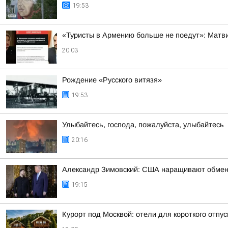
19:53
«Туристы в Армению больше не поедут»: Матви
20:03
Рождение «Русского витязя»
19:53
Улыбайтесь, господа, пожалуйста, улыбайтесь
20:16
Александр Зимовский: США наращивают обмен р
19:15
Курорт под Москвой: отели для короткого отпус