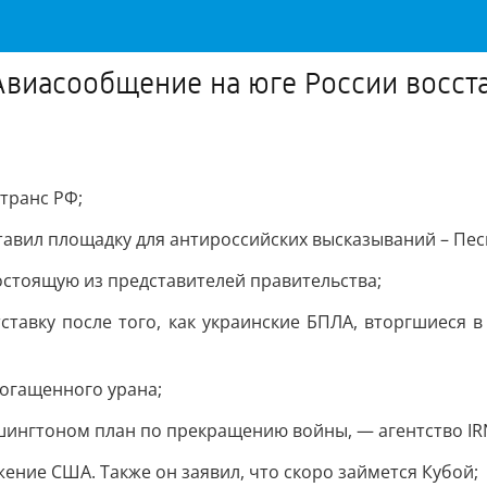
Авиасообщение на юге России восст
транс РФ;
тавил площадку для антироссийских высказываний – Пес
остоящую из представителей правительства;
ставку после того, как украинские БПЛА, вторгшиеся в
богащенного урана;
шингтоном план по прекращению войны, — агентство IR
ение США. Также он заявил, что скоро займется Кубой;