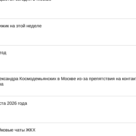
ижик на этой неделе
езд
ксандра Космодемьянских в Москве из-за препятствия на контак
ва
ста 2026 года
йковые чаты ЖКХ