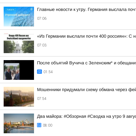
Главные новости к утру. Германия выслала поч
07:06
«Из Германии выслали почти 400 россиян»: С 
07:03
После объятий Вучича с Зеленским* и обещаний
01:54
Мошенники придумали схему обмана через фе
07:54
Два майора: #Обзорная #Сводка на утро 9 авгу
08:00