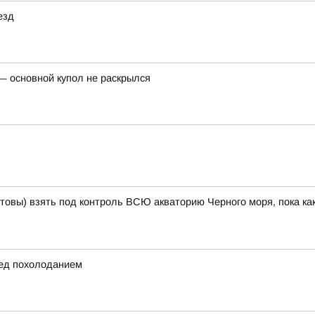
езд
— основной купол не раскрылся
готовы) взять под контроль ВСЮ акваторию Черного моря, пока к
ед похолоданием