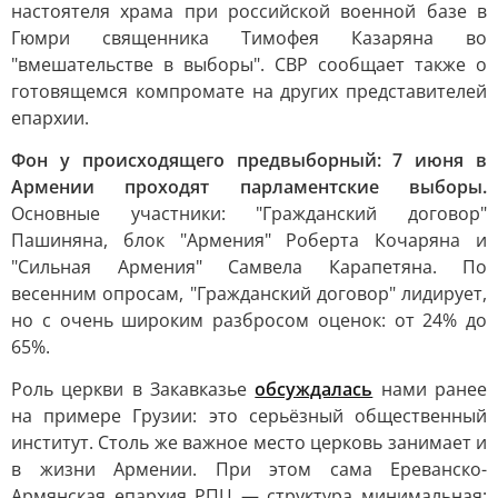
настоятеля храма при российской военной базе в
Гюмри священника Тимофея Казаряна во
"вмешательстве в выборы". СВР сообщает также о
готовящемся компромате на других представителей
епархии.
Фон у происходящего предвыборный: 7 июня в
Армении проходят парламентские выборы.
Основные участники: "Гражданский договор"
Пашиняна, блок "Армения" Роберта Кочаряна и
"Сильная Армения" Самвела Карапетяна. По
весенним опросам, "Гражданский договор" лидирует,
но с очень широким разбросом оценок: от 24% до
65%.
Роль церкви в Закавказье
обсуждалась
нами ранее
на примере Грузии: это серьёзный общественный
институт. Столь же важное место церковь занимает и
в жизни Армении. При этом сама Ереванско-
Армянская епархия РПЦ — структура минимальная: