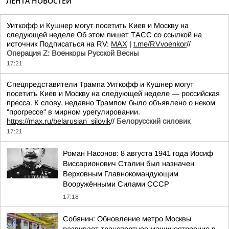
ЛЕНТА НОВОСТЕЙ
Уиткофф и Кушнер могут посетить Киев и Москву на
следующей неделе Об этом пишет ТАСС со ссылкой на
источник Подписаться на RV:
MAX
|
t.me/RVvoenkor
//
Операция Z: Военкоры Русской Весны
17:21
Спецпредставители Трампа Уиткофф и Кушнер могут
посетить Киев и Москву на следующей неделе — российская
пресса. К слову, недавно Трампом было объявлено о неком
"прогрессе" в мирном урегулировании.
https://max.ru/belarusian_silovik
//
Белорусский силовик
17:21
Роман Насонов: 8 августа 1941 года Иосиф
Виссарионович Сталин был назначен
Верховным Главнокомандующим
Вооружёнными Силами СССР
17:18
Собянин: Обновление метро Москвы