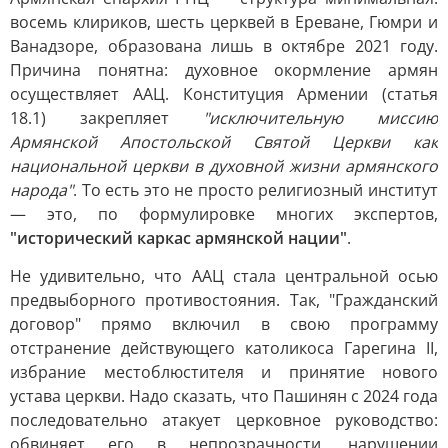
восемь клириков, шесть церквей в Ереване, Гюмри и
Ванадзоре, образована лишь в октябре 2021 году.
Причина понятна: духовное окормление армян
осуществляет ААЦ. Конституция Армении (статья
18.1) закрепляет
"исключительную миссию
Армянской Апостольской Святой Церкви как
национальной церкви в духовной жизни армянского
народа"
. То есть это не просто религиозный институт
— это, по формулировке многих экспертов,
"исторический каркас армянской нации"
.
Не удивительно, что ААЦ стала центральной осью
предвыборного противостояния. Так, "Гражданский
договор" прямо включил в свою программу
отстранение действующего католикоса Гарегина II,
избрание местоблюстителя и принятие нового
устава церкви. Надо сказать, что Пашинян с 2024 года
последовательно атакует церковное руководство:
обвиняет его в непрозрачности, нарушении