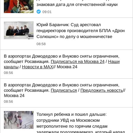
знаковая дата для отечественной науки
09:01
Юрий Баранчик: Суд арестовал
гендиректоров производителя БПЛА «Дрон
Солюшнс» по делу о мошенничестве
08:58
В аэропортах Домодедово и Внуково сняты ограничения,
сообщает Росавиация.
Подписаться на Москва 24
/
Наши
каналы
/
Новости в MAX
//
Москва 24
08:56
В аэропортах Домодедово и Внуково сняты ограничения,
сообщает Росавиация.
Подписаться
/
Предложить новость
//
Москва 24
08:56
Толкнул ребенка и пошел дальше:
сотрудники УВД на Московском
метрополитене по горячим следам
задержали подозреваемого, который напал