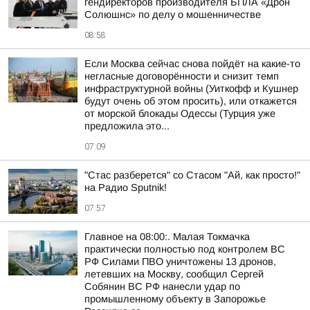
гендиректоров производителя БПЛА «Дрон
Солюшнс» по делу о мошенничестве
08:58
Если Москва сейчас снова пойдёт на какие-то
негласные договорённости и снизит темп
инфраструктурной войны (Уиткофф и Кушнер
будут очень об этом просить), или откажется
от морской блокады Одессы (Турция уже
предложила это...
07:09
"Стас разберется" со Стасом "Ай, как просто!"
на Радио Sputnik!
07:57
Главное на 08:00:. Малая Токмачка
практически полностью под контролем ВС
РФ Силами ПВО уничтожены 13 дронов,
летевших на Москву, сообщил Сергей
Собянин ВС РФ нанесли удар по
промышленному объекту в Запорожье